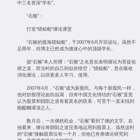
中三名资深“学长”。
“石猴”：
打造“猎鲸船”缠论课堂
“石猴的股海猎鲸船”，于2007年6月开宗设坛。虽然不
足两年，但博主已然成为缠迷心中的顶级学长。
据“石猴”本人所撰：“石猴”之名意在表明缠论为菩提祖
师之道，而当时的自己则似孙悟空；“猎鲸船”，意在吸收
消化缠论，以供更多人学习、使用。
2007年4月，“石猴”成为新股民。与每个新股民一样，
他对炒股理论如饥似渴，但有中国文化情结的“石猴”直觉
认为股票和阴阳之道有着莫名的联系，可苦于一直未找到
能醍醐灌顶之人。
数月后，一次偶然机会，“石猴”看到了缠的文字。在
他看来，缠论将阴阳之道完美地运用到股票上。虽然这时
的“石猴”接触股票仅有一个月，但他已有将缠论研究到