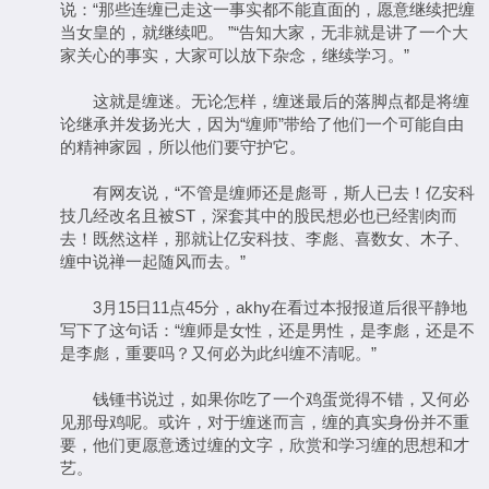
说：“那些连缠已走这一事实都不能直面的，愿意继续把缠
当女皇的，就继续吧。 ”“告知大家，无非就是讲了一个大
家关心的事实，大家可以放下杂念，继续学习。”
这就是缠迷。无论怎样，缠迷最后的落脚点都是将缠
论继承并发扬光大，因为“缠师”带给了他们一个可能自由
的精神家园，所以他们要守护它。
有网友说，“不管是缠师还是彪哥，斯人已去！亿安科
技几经改名且被ST，深套其中的股民想必也已经割肉而
去！既然这样，那就让亿安科技、李彪、喜数女、木子、
缠中说禅一起随风而去。”
3月15日11点45分，akhy在看过本报报道后很平静地
写下了这句话：“缠师是女性，还是男性，是李彪，还是不
是李彪，重要吗？又何必为此纠缠不清呢。”
钱锺书说过，如果你吃了一个鸡蛋觉得不错，又何必
见那母鸡呢。或许，对于缠迷而言，缠的真实身份并不重
要，他们更愿意透过缠的文字，欣赏和学习缠的思想和才
艺。