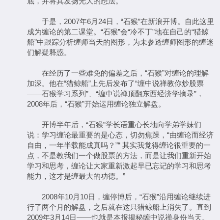
底，并将其发扬光大的想法。
于是，2007年6月24日，“石猴”在新浪开博。自此这里
成为缠论的第二课堂。“石猴”会“冷不丁”地在自己的“猎鲸
船”中跟踪分析缠师当天的图形，为未参透缠师图形的缠迷
们解疑释惑。
在经历了一些难免的偏差之后，“石猴”对缠论的理解
加深。他在“猎鲸船”上先后发布了“缠中说禅教你炒股票
——石猴学习系列”、“缠中说禅顶翻东西经济学摘录”，
2008年后，“石猴”开始运用缠论独立解盘。
开博半年后，“石猴”学长语重心长地向学弟学妹们
说：学习缠论最重要的是心态，切勿焦躁，“由缠论而经济
自由，一年半载能成真吗？”“ 其实我觉得缠论很重要的一
点，不是教我们一个做股票的方法，而是让我们重新开始
学习和思考，缠论让大家重新激起早已忘记的学习和思考
能力，这才是缠最大的功德。”
2008年10月10日，缠停博后，“石猴”沿用缠论继续进
行了两个月的解盘，之后就在这只猎鲸船上消失了。直到
2009年3月14日——也就是本报揭秘缠中说禅身份当天。