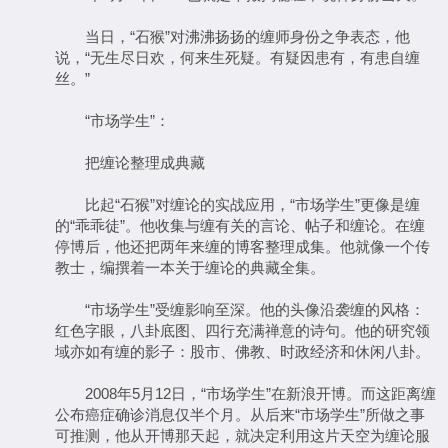
当日，“石猴”对沸沸扬扬的缠师身份之争表态，他
说，“无生尽日欢，何来生死疑。有疑因患有，有患自缠
丝。”
“市场学生”：
把缠论整理成典藏
比起“石猴”对缠论的实战应用，“市场学生”更像是缠
的“乖乖徒”。他收集与缠有关的言论、帖子和缠论。在缠
停博后，他还把两年来缠的博客整理成集。他就像一个传
教士，编撰着一本关于缠论的典藏全集。
“市场学生”受缠影响至深。他的头像沿袭缠的风格：
红色字眼，八卦底图、四行充满禅意的诗句。他的研究领
域亦如有缠的影子：股市、佛教、时政经济和休闲八卦。
2008年5月12日，“市场学生”在新浪开博。而这距离缠
公布癌症确诊消息仅半个月。从后来“市场学生”所做之事
可推测，他从开博那天起，就决定利用这片天空为缠论服