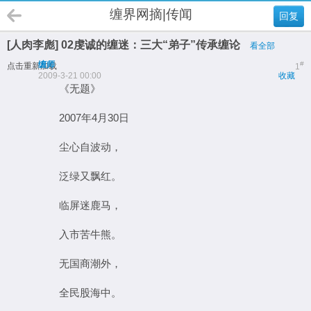
缠界网摘|传闻
回复
[人肉李彪] 02虔诚的缠迷：三大“弟子”传承缠论
看全部
缠师
#
点击重新加载
1
2009-3-21 00:00
收藏
《无题》
2007年4月30日
尘心自波动，
泛绿又飘红。
临屏迷鹿马，
入市苦牛熊。
无国商潮外，
全民股海中。