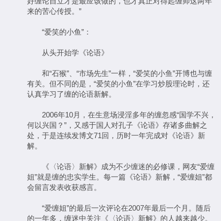
好缠论自立才是最应该做的，也才真正对得起缠师这两年
来的苦心传授。”
“爱笑的小鱼”：
从头开始学《论语》
和“石猴”、“市场先生”一样，“爱笑的小鱼”开博也与缠
有关。但不同的是，“爱笑的小鱼”在学习炒股理论时，还
认真学习了缠的论语新解。
2006年10月，在生意场浸淫多年的缠忽感“国学不兴，
何以兴国？”，又感于国人对孔子《论语》存诸多曲解之
处，于是连续发博文71回，历时一年完成对《论语》新
解。
《〈论语〉新解》成为不少缠迷的必修课，网友“爱缠
姐”就是缠的忠实学生。每一篇《论语》新解，“爱缠姐”都
会留言发表收获感言。
“爱缠姐”的最后一次评论在2007年最后一个月。随后
的一年多，缠迷中关注《〈论语〉新解》的人越来越少。