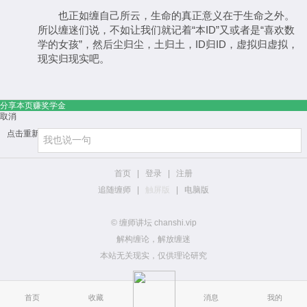
也正如缠自己所云，生命的真正意义在于生命之外。
所以缠迷们说，不如让我们就记着“本ID”又或者是“喜欢数
学的女孩”，然后尘归尘，土归土，ID归ID，虚拟归虚拟，
现实归现实吧。
分享本页赚奖学金
取消
点击重新加载
首页
|
登录
|
注册
追随缠师
|
触屏版
|
电脑版
© 缠师讲坛 chanshi.vip
解构缠论，解放缠迷
本站无关现实，仅供理论研究
首页
收藏
消息
我的