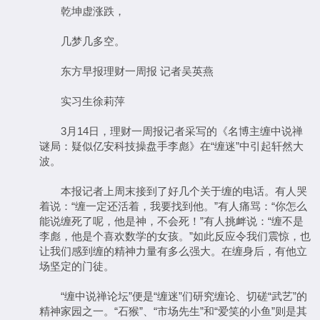
乾坤虚涨跌，
几梦几多空。
东方早报理财一周报 记者吴英燕
实习生徐莉萍
3月14日，理财一周报记者采写的《名博主缠中说禅
谜局：疑似亿安科技操盘手李彪》在“缠迷”中引起轩然大
波。
本报记者上周末接到了好几个关于缠的电话。有人哭
着说：“缠一定还活着，我要找到他。”有人痛骂：“你怎么
能说缠死了呢，他是神，不会死！”有人挑衅说：“缠不是
李彪，他是个喜欢数学的女孩。”如此反应令我们震惊，也
让我们感到缠的精神力量有多么强大。在缠身后，有他立
场坚定的门徒。
“缠中说禅论坛”便是“缠迷”们研究缠论、切磋“武艺”的
精神家园之一。“石猴”、“市场先生”和“爱笑的小鱼”则是其