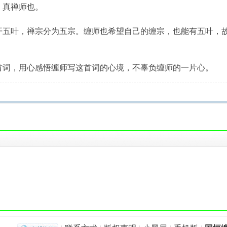
真禅师也。
叶，禅宗分为五宗。缠师也希望自己的缠宗，也能有五叶，故
词，用心感悟缠师写这首词的心境，不辜负缠师的一片心。
！