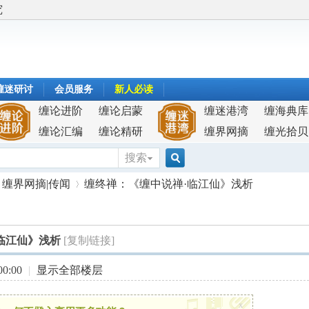
究
缠迷研讨
会员服务
新人必读
缠论进阶
缠论启蒙
缠迷港湾
缠海典库
缠论汇编
缠论精研
缠界网摘
缠光拾贝
搜索
搜
缠界网摘|传闻
缠终禅：《缠中说禅·临江仙》浅析
索
临江仙》浅析
[复制链接]
›
0:00
|
显示全部楼层
x