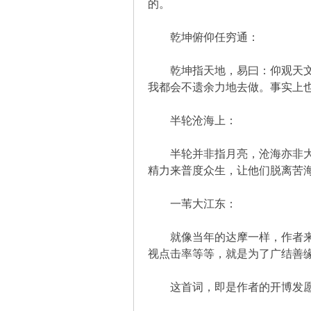
的。
乾坤俯仰任穷通：
乾坤指天地，易曰：仰观天文，
解
我都会不遗余力地去做。事实上
半轮沧海上：
半轮并非指月亮，沧海亦非大海
精力来普度众生，让他们脱离苦
一苇大江东：
放
就像当年的达摩一样，作者来到
视点击率等等，就是为了广结善
这首词，即是作者的开博发愿