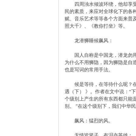
解
四周浊水倾波环绕，他却享受着
民的素质，来应对全球化下的各
赋、音乐艺术等等各个方面来普
照大千》、《教你打坐》等。
龙潜狮睡候飙风：
国人自称是中国龙，潜龙勿用，
为什么不用狮隐，因为狮隐是自
构
也是写词的常用手法。
候是等待，在等待什么呢？在等
遇（下） 》。作者在文中说：“
个级别上产生的所有东西都只能是
别。 ”在这个级别下，我们中华
飙风：猛烈的风。
缠
无情皆竖子，有泪亦英雄：