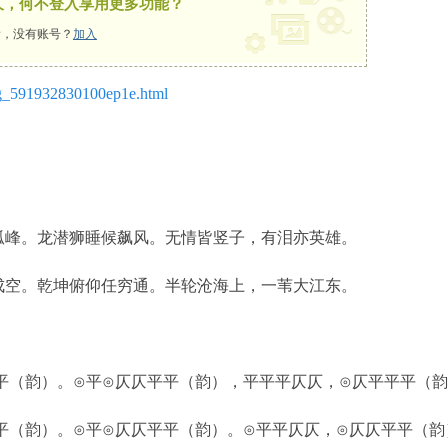
久，何不登入享用更多功能？
，没有账号？
加入
log_591932830100ep1e.html
峰。龙潜狮睡候飙风。无情皆竖子，有泪亦英雄。
空。乾坤俯仰任穷通。半轮沧海上，一苇大江东。
（韵）。⊙平⊙仄仄平平（韵），平平平仄仄，⊙仄平平平（韵
（韵）。⊙平⊙仄仄平平（韵）。⊙平平仄仄，⊙仄仄平平（韵