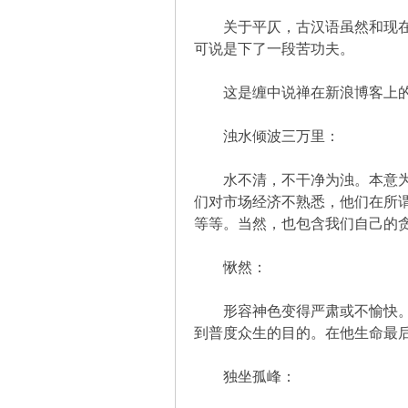
关于平仄，古汉语虽然和现在有
可说是下了一段苦功夫。
坛
这是缠中说禅在新浪博客上的开
浊水倾波三万里：
水不清，不干净为浊。本意为浑
们对市场经济不熟悉，他们在所
等等。当然，也包含我们自己的
-
愀然：
形容神色变得严肃或不愉快。作
到普度众生的目的。在他生命最后
独坐孤峰：