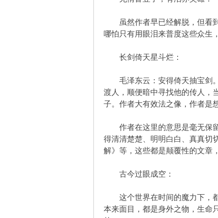
虽然作者早已经解脱，但看到苦
哪怕只有用眼泪来普度这些众生
长剑倚天星斗烂：
论
毛泽东云：安得倚天抽宝剑。毛
渡人，顺便暗中寻找他的传人，
子。作者大有效法之像，作者是
作者在这里的意思是毫无保留地
得清清楚楚、明明白白、真真切
解》等，这些都是颠覆性的文章
古今过眼成空：
,
这个世界在时间的魔力下，都会
本来面目，都是身外之物，生命