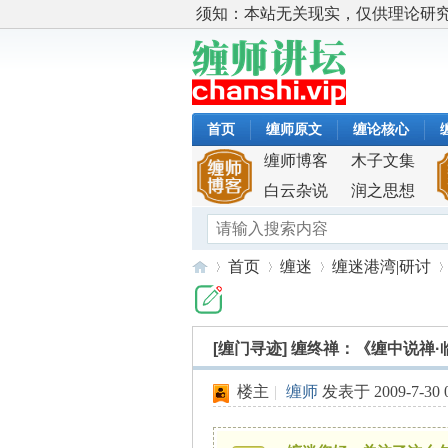
须知：本站无关现实，仅供理论研
首页
缠师原文
缠论核心
缠师博客
木子文集
白云杂说
润之思想
首页
缠迷
缠迷港湾|研讨
[缠门寻迹]
缠终禅：《缠中说禅·
缠
»
›
›
›
楼主
|
缠师
发表于 2009-7-30 0