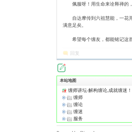
佩服呀！用生命来诠释禅的，
自达摩传到六祖慧能，一花开五
缠
满意足矣。
希望每个缠友，都能铭记这首
回复
迷
本站地图
缠师讲坛-解构缠论,成就缠迷
缠师
缠论
缠迷
服务