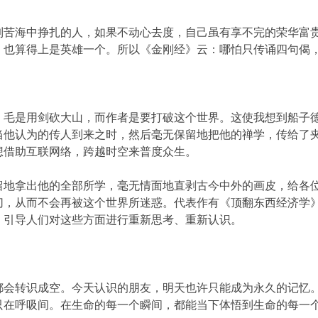
海中挣扎的人，如果不动心去度，自己虽有享不完的荣华富贵
，也算得上是英雄一个。所以《金刚经》云：哪怕只传诵四句偈
是用剑砍大山，而作者是要打破这个世界。这使我想到船子德
当他认为的传人到来之时，然后毫无保留地把他的禅学，传给了
想借助互联网络，跨越时空来普度众生。
拿出他的全部所学，毫无情面地直剥古今中外的画皮，给各位
切，从而不会再被这个世界所迷惑。代表作有《顶翻东西经济学
，引导人们对这些方面进行重新思考、重新认识。
转识成空。今天认识的朋友，明天也许只能成为永久的记忆。
只在呼吸间。在生命的每一个瞬间，都能当下体悟到生命的每一