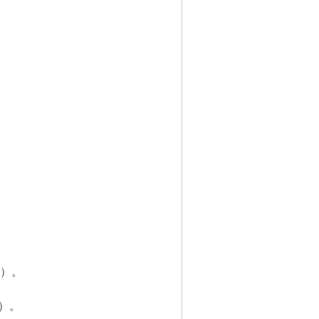
）。
）。