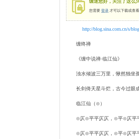
缠迷您好，关注了这么
您需要
登录
才可以下载或查看
http://blog.sina.com.cn/s/b
师
缠终禅
《缠中说禅·临江仙》
浊水倾波三万里，愀然独坐孤
长剑倚天星斗烂，古今过眼成
讲
临江仙（⊙）
⊙仄⊙平平仄仄，⊙平⊙仄平平
⊙仄⊙平平仄仄，⊙平⊙仄平平