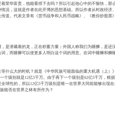
荣华富贵，他能看得下去吗？所以引起他心中的不愉快，那么
种情况，这就是作者在此开博的思想基础。所以作者从时政经济
及传道。代表文章有《货币战争和人民币战略》、《教你炒股票
是潜藏着的龙，正在积蓄力量；外国人称我们为睡狮，是还没
造词，而睡狮可以使更多人明白这个词的用意。在词中睡狮和狮
什么大的时机？就是《中华民族可能面临的重大机遇（上）》
下一个级别就是12亿5千万。由于再下一个级别是62亿5千万，
全球性的，所以12亿5千万级别是唯一在世界大同前能够出现
民族能否在世界之林有所作为？